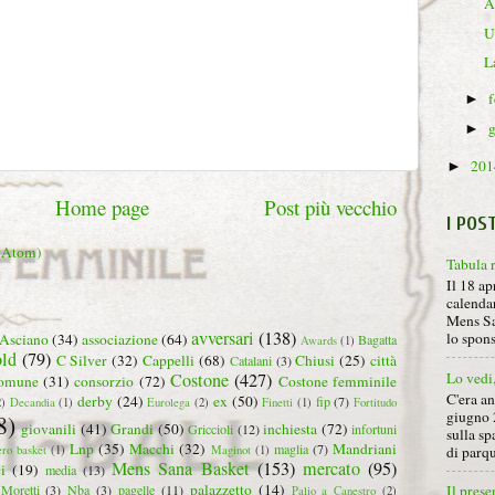
A
U
L
►
►
20
►
Home page
Post più vecchio
I POS
 (Atom)
Tabula 
Il 18 ap
calendar
Mens Sa
avversari
(138)
lo spon
Asciano
(34)
associazione
(64)
Bagatta
Awards
(1)
ld
(79)
C Silver
(32)
Cappelli
(68)
Chiusi
(25)
città
Catalani
(3)
Lo vedi
Costone
(427)
omune
(31)
consorzio
(72)
Costone femminile
C'era a
derby
(24)
ex
(50)
fip
(7)
2)
Decandia
(1)
Eurolega
(2)
Finetti
(1)
Fortitudo
giugno 
8)
giovanili
(41)
Grandi
(50)
inchiesta
(72)
Griccioli
(12)
infortuni
sulla sp
Lnp
(35)
Macchi
(32)
Mandriani
maglia
(7)
di parqu
ero basket
(1)
Maginot
(1)
Mens Sana Basket
(153)
mercato
(95)
i
(19)
media
(13)
palazzetto
(14)
Moretti
(3)
Nba
(3)
pagelle
(11)
Il prese
Palio a Canestro
(2)