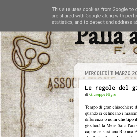
This site uses cookies from Google to de
are shared with Google along with perfo
statistics, and to detect and address a
Palla 
MERCOLEDÌ 11 MARZO 2
Le regole del g
di
Giuseppe Nigro
Tempo di gran chiacchiere di
quando si delineano i massi
in che tipo 
differenza o no
giocherà la Mens Sana l'anno
capire se sarà una B o una A