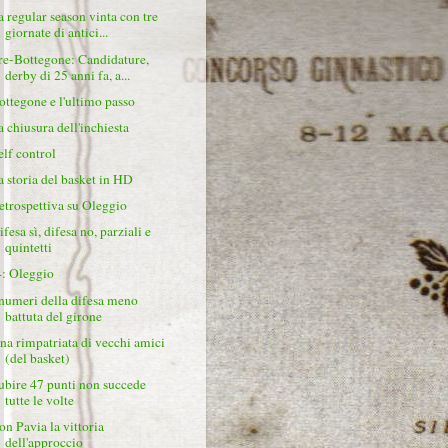
a regular season vinta con tre
giornate di antici...
re-Bottegone: Candidature,
derby di 25 anni fa, a...
ottegone e l'ultimo passo
a chiusura dell'inchiesta
elf control
a storia del basket in HD
etrospettiva su Oleggio
fesa sì, difesa no, parziali e
quintetti
4: Oleggio
 numeri della difesa meno
battuta del girone
na rimpatriata di vecchi amici
(del basket)
ubire 47 punti non succede
tutte le volte
on Pavia la vittoria
dell'approccio