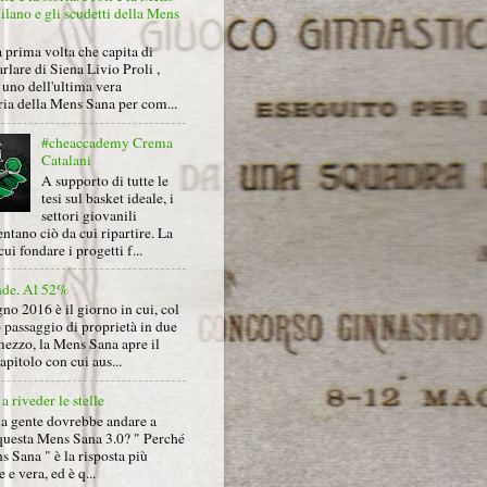
lano e gli scudetti della Mens
 prima volta che capita di
arlare di Siena Livio Proli ,
uno dell'ultima vera
ria della Mens Sana per com...
#cheaccademy Crema
Catalani
A supporto di tutte le
tesi sul basket ideale, i
settori giovanili
ntano ciò da cui ripartire. La
cui fondare i progetti f...
nde. Al 52%
gno 2016 è il giorno in cui, col
 passaggio di proprietà in due
mezzo, la Mens Sana apre il
pitolo con cui aus...
a riveder le stelle
la gente dovrebbe andare a
questa Mens Sana 3.0? " Perché
s Sana " è la risposta più
 e vera, ed è q...