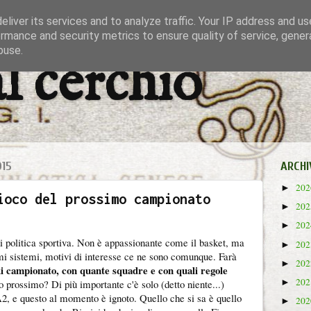
liver its services and to analyze traffic. Your IP address and u
rmance and security metrics to ensure quality of service, gene
buse.
al cerchio
015
ARCHI
20
►
ioco del prossimo campionato
20
►
20
►
 politica sportiva. Non è appassionante come il basket, ma
20
►
mi sistemi, motivi di interesse ce ne sono comunque. Farà
20
►
di campionato, con quante squadre e con quali regole
20
►
 prossimo? Di più importante c'è solo (detto niente...)
2, e questo al momento è ignoto. Quello che si sa è quello
20
►