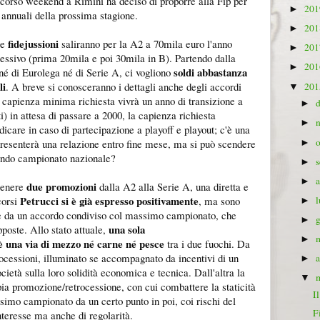
o scorso weekend a Rimini ha deciso di proporre alla Fip per
20
►
 annuali della prossima stagione.
20
►
fidejussioni
Le
saliranno per la A2 a 70mila euro l'anno
20
►
essivo (prima 20mila e poi 30mila in B). Partendo dalla
20
►
soldi abbastanza
é di Eurolega né di Serie A, ci vogliono
li
. A breve si conosceranno i dettagli anche degli accordi
20
▼
capienza minima richiesta vivrà un anno di transizione a
►
i) in attesa di passare a 2000, la capienza richiesta
►
ndicare in caso di partecipazione a playoff e playout; c'è una
resenterà una relazione entro fine mese, ma si può scendere
►
condo campionato nazionale?
►
►
due promozioni
ttenere
dalla A2 alla Serie A, una diretta e
Petrucci si è già espresso positivamente
corsi
, ma sono
►
e da un accordo condiviso col massimo campionato, che
►
una sola
poste. Allo stato attuale,
►
è una via di mezzo né carne né pesce
tra i due fuochi. Da
rocessioni, illuminato se accompagnato da incentivi di un
►
ocietà sulla loro solidità economica e tecnica. Dall'altra la
▼
ia promozione/retrocessione, con cui combattere la staticità
I
simo campionato da un certo punto in poi, coi rischi del
F
nteresse ma anche di regolarità.