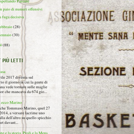
spettando Parente
n paio di numeri offensivi
a fuga decisiva
febbraio
(28)
gennaio
(30)
14
(88)
T PIÙ LETTI
rasa
rile 2017 diventa sul
io il giorno in cui la gente di
na vede tornare sulle maglie
sor che mancava da 674 gio...
, ecco Marino
nche Tommaso Marino, quel 27
2014, a versare lacrime uno
alla dell'altro su quello spicchio
et davant...
nte e la storia. Proli e la Mens