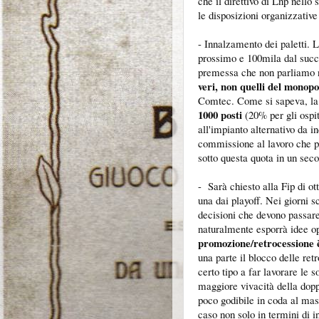
che il direttivo di Lnp nell
le disposizioni organizzative
- Innalzamento dei paletti. 
prossimo e 100mila dal succ
premessa che non parliamo n
veri, non quelli del monopo
Comtec. Come si sapeva, la 
1000 posti
(20% per gli ospit
all'impianto alternativo da i
commissione al lavoro che p
sotto questa quota in un se
- Sarà chiesto alla Fip di o
una dai playoff. Nei giorni s
decisioni che devono passar
naturalmente esporrà idee op
promozione/retrocessione 
una parte il blocco delle ret
certo tipo a far lavorare le s
maggiore vivacità della dopp
poco godibile in coda al mas
caso non solo in termini di i