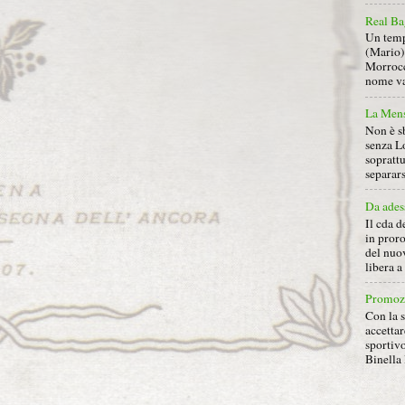
Real Ba
Un tempo
(Mario) 
Morrocc
nome va 
La Mens
Non è s
senza L
soprattu
separars
Da ades
Il cda d
in proro
del nuov
libera 
Promoz
Con la s
accettar
sportiv
Binella 