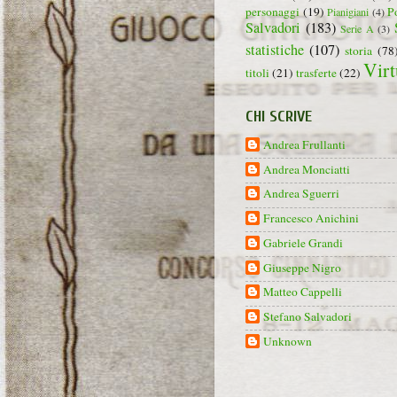
personaggi
(19)
P
Pianigiani
(4)
Salvadori
(183)
Serie A
(3)
statistiche
(107)
storia
(78
Virt
titoli
(21)
trasferte
(22)
CHI SCRIVE
Andrea Frullanti
Andrea Monciatti
Andrea Sguerri
Francesco Anichini
Gabriele Grandi
Giuseppe Nigro
Matteo Cappelli
Stefano Salvadori
Unknown