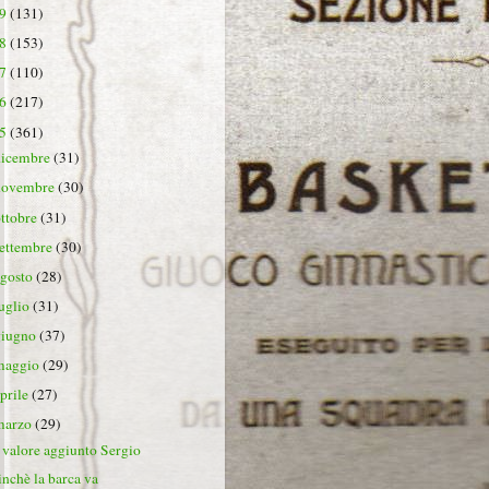
19
(131)
18
(153)
17
(110)
16
(217)
15
(361)
dicembre
(31)
novembre
(30)
ottobre
(31)
settembre
(30)
agosto
(28)
luglio
(31)
giugno
(37)
maggio
(29)
aprile
(27)
marzo
(29)
l valore aggiunto Sergio
inchè la barca va