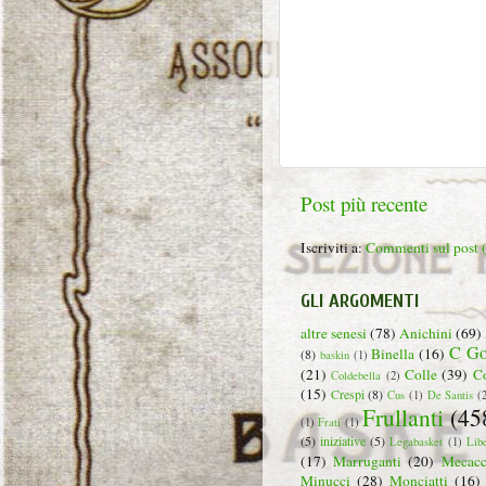
Post più recente
Iscriviti a:
Commenti sul post
GLI ARGOMENTI
altre senesi
(78)
Anichini
(69)
C Go
Binella
(16)
(8)
baskin
(1)
(21)
Colle
(39)
C
Coldebella
(2)
(15)
Crespi
(8)
Cus
(1)
De Santis
(
Frullanti
(45
(1)
Frati
(1)
(5)
iniziative
(5)
Legabasket
(1)
Lib
(17)
Marruganti
(20)
Mecacc
Minucci
(28)
Monciatti
(16)