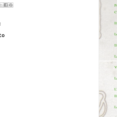
P
C
:
I
L
to
I
L
V
L
L
I
L