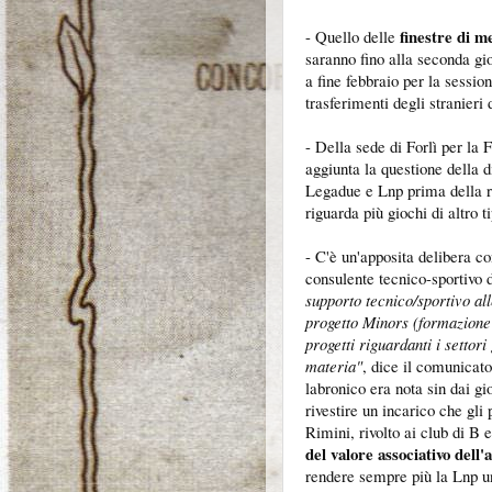
finestre di 
- Quello delle
saranno fino alla seconda gi
a fine febbraio per la sessi
trasferimenti degli stranieri 
- Della sede di Forlì per la 
aggiunta la questione della d
Legadue e Lnp prima della r
riguarda più giochi di altro t
- C'è un'apposita delibera c
consulente tecnico-sportivo
supporto tecnico/sportivo all
progetto Minors (formazione di
progetti riguardanti i settori
materia"
, dice il comunicat
labronico era nota sin dai gi
rivestire un incarico che gli
Rimini, rivolto ai club di B 
del valore associativo dell
rendere sempre più la Lnp un