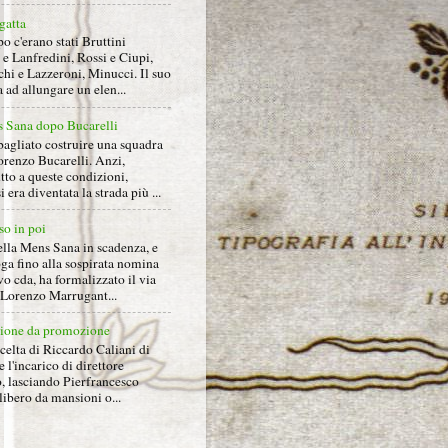
gatta
 c'erano stati Bruttini
e Lanfredini, Rossi e Ciupi,
hi e Lazzeroni, Minucci. Il suo
ad allungare un elen...
 Sana dopo Bucarelli
bagliato costruire una squadra
orenzo Bucarelli. Anzi,
tto a queste condizioni,
i era diventata la strada più ...
so in poi
ella Mens Sana in scadenza, e
ga fino alla sospirata nomina
o cda, ha formalizzato il via
a Lorenzo Marrugant...
ione da promozione
celta di Riccardo Caliani di
e l'incarico di direttore
o, lasciando Pierfrancesco
libero da mansioni o...