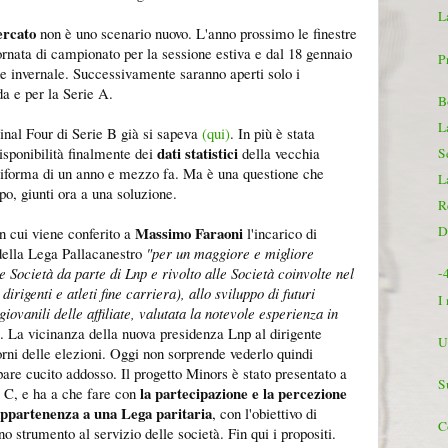
L
mercato
non è uno scenario nuovo. L'anno prossimo le finestre
ornata di campionato per la sessione estiva e dal 18 gennaio
P
one invernale. Successivamente saranno aperti solo i
da e per la Serie A.
B
L
Final Four di Serie B già si sapeva
(qui)
. In più è stata
dati statistici
isponibilità finalmente dei
della vecchia
S
iforma di un anno e mezzo fa. Ma è una questione che
L
ipo, giunti ora a una soluzione.
R
Massimo Faraoni
Di
on cui viene conferito a
l'incarico di
 della Lega Pallacanestro
"p
er un maggiore e migliore
e Società da parte di Lnp e rivolto alle Società coinvolte nel
-
rigenti e atleti fine carriera), allo sviluppo di futuri
I
 giovanili delle affiliate, valutata la notevole esperienza in
o. La vicinanza della nuova presidenza Lnp al dirigente
U
orni delle elezioni. Oggi non sorprende vederlo quindi
 pare cucito addosso. Il progetto Minors è stato presentato a
S
la partecipazione e la percezione
e C, e ha a che fare con
'appartenenza a una Lega paritaria
, con l'obiettivo di
C
o strumento al servizio delle società. Fin qui i propositi.