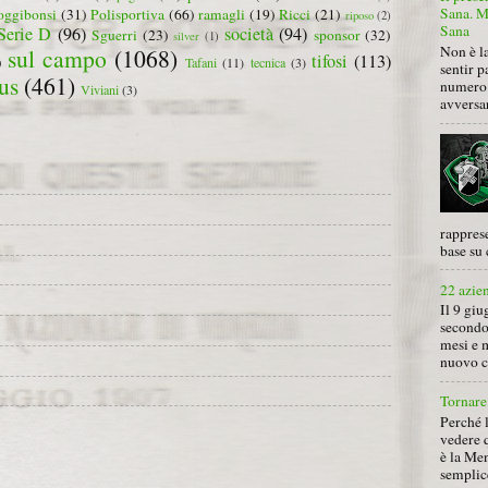
Sana. Mi
oggibonsi
(31)
Polisportiva
(66)
ramagli
(19)
Ricci
(21)
riposo
(2)
Sana
Serie D
(96)
società
(94)
Sguerri
(23)
sponsor
(32)
silver
(1)
Non è la
sul campo
(1068)
tifosi
(113)
)
Tafani
(11)
tecnica
(3)
sentir p
us
(461)
numero 
Viviani
(3)
avversa
rapprese
base su 
22 azie
Il 9 giu
secondo
mesi e 
nuovo ca
Tornare 
Perché 
vedere 
è la Men
semplice