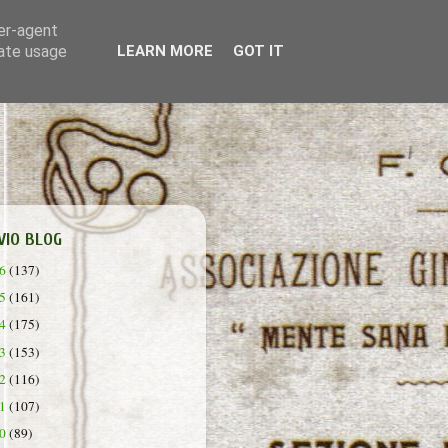
ser-agent
rate usage
LEARN MORE
GOT IT
VIO BLOG
26
(137)
25
(161)
24
(175)
23
(153)
22
(116)
21
(107)
20
(89)