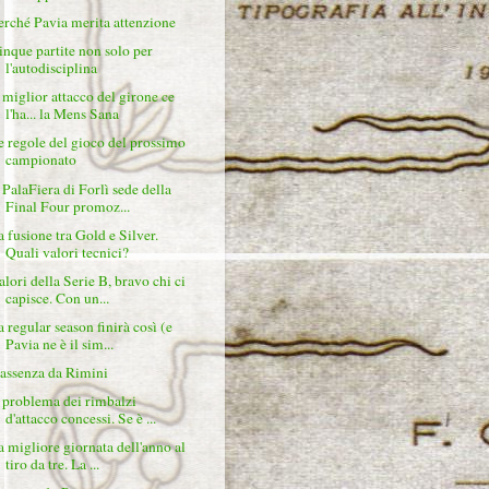
erché Pavia merita attenzione
inque partite non solo per
l'autodisciplina
l miglior attacco del girone ce
l'ha... la Mens Sana
e regole del gioco del prossimo
campionato
l PalaFiera di Forlì sede della
Final Four promoz...
a fusione tra Gold e Silver.
Quali valori tecnici?
alori della Serie B, bravo chi ci
capisce. Con un...
a regular season finirà così (e
Pavia ne è il sim...
'assenza da Rimini
l problema dei rimbalzi
d'attacco concessi. Se è ...
a migliore giornata dell'anno al
tiro da tre. La ...