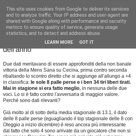
This site uses cookies from Google to deliver its services
Palla al cerchio
and to analyze traffic. Your IP address and user-agent are
shared with Google along with performance and security
metrics to ensure quality of service, generate usage
statistics, and to detect and address abuse.
mercoledì 25 febbraio 2015
Perse e tiri liberi, la miglior partita
LEARN MORE
GOT IT
dell'anno
Due dati meritavano di essere approfonditi della non banale
vittoria della Mens Sana su Cecina, prima contro seconda
ribaltando lo scontro diretto che si aggiunge all'allungo a +4
in classifica:
le sole 8 palle perse e i ben 34 tiri liberi tirati.
Mai in stagione si era fatto meglio
, in nessuna delle due
voci. Lo si è fatto contro l'avversaria di maggior valore.
Perché sono dati rilevanti?
Già molto al di sotto della media stagionale di 13.1, il dato
delle 8 palle perse (eguagliando il top stagionale delle 8 con
Oleggio a inizio dicembre) è reso ancora più interessante
dal fatto che solo 4 sono arrivate da un giocatore che non si