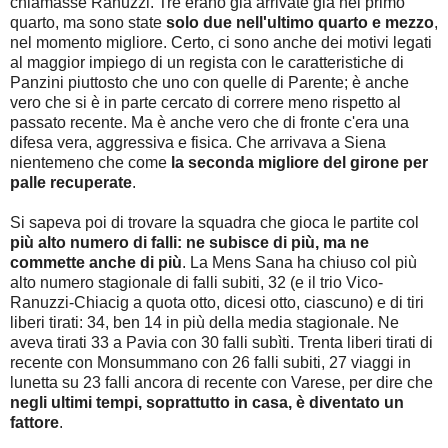
chiamasse Ranuzzi. Tre erano già arrivate già nel primo
quarto, ma sono state
solo due nell'ultimo quarto e mezzo
,
nel momento migliore. Certo, ci sono anche dei motivi legati
al maggior impiego di un regista con le caratteristiche di
Panzini piuttosto che uno con quelle di Parente; è anche
vero che si è in parte cercato di correre meno rispetto al
passato recente. Ma è anche vero che di fronte c'era una
difesa vera, aggressiva e fisica. Che arrivava a Siena
nientemeno che come
la seconda migliore del girone per
palle recuperate
.
Si sapeva poi di trovare la squadra che gioca le partite col
più alto numero di falli: ne subisce di più, ma ne
commette anche di più
. La Mens Sana ha chiuso col più
alto numero stagionale di falli subiti, 32 (e il trio Vico-
Ranuzzi-Chiacig a quota otto, dicesi otto, ciascuno) e di tiri
liberi tirati: 34, ben 14 in più della media stagionale. Ne
aveva tirati 33 a Pavia con 30 falli subìti. Trenta liberi tirati di
recente con Monsummano con 26 falli subiti, 27 viaggi in
lunetta su 23 falli ancora di recente con Varese, per dire che
negli ultimi tempi, soprattutto in casa, è diventato un
fattore
.