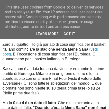
This site uses cookies from Google to deliver its services
Palla al cerchio
and to analyze traffic. Your IP address and user-agent are
shared with Google along with performance and security
metrics to ensure quality of service, generate usage
statistics, and to detect and address abuse.
sabato 25 ottobre 2014
(Non più) belli di notte
LEARN MORE
GOT IT
Zero su quattro. Ho già parlato di cosa significa per il basket
italiano cominciare la stagione
senza Mens Sana
(vedi
post)
. E' l'occasione di cosa significa per l'Eurolega. O
quantomeno per il basket italiano in Eurolega.
Sassari non è andata lontana da vincere entrambe le prime
partite di Eurolega. Milano è in un girone di ferro e lo ha
aperto subito con una mini-Final Four (visto il valore delle
avversarie). Ci sono tutte le spiegazioni del mondo. E due
giornate non sono niente su 10 (della prima fase) o su 24
(delle prime due fasi).
Ma
lo 0 su 4 è un dato di fatto
. Che metto accanto a un
altro dato di fatto:
"Quando c'era la Mens Sana" non è mai