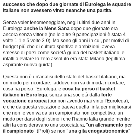
successo che dopo due giornate di Eurolega le squadre
italiane non avessero vinto neanche una partita
.
Senza voler fenomeneggiare, negli ultimi due anni in
Eurolega
anche la Mens Sana
dopo due giornate era
ancora senza vittorie (nelle altre 9 partecipazioni è stata 4
volte 1-1 e 5 volte 2-0). Ma sono gli anni in cui, per motivi di
budget più che di cultura sportiva e ambizioni, aveva
smesso di porsi come società guida del basket italiano, e
infatti a evitare lo zero assoluto era stata Milano (legittima
aspirante nuova guida).
Questa non è un'analisi dello stato del basket italiano, ma
un modo per ricordare, laddove non va di moda ricordare,
cosa ha perso l'Eurolega, e
cosa ha perso il basket
italiano in Eurolega
, senza una società dalla
forte
vocazione europea
(pur non avendo mai vinto l'Eurolega),
e che da questa vocazione traeva quella linfa per migliorarsi
che non le veniva da un campionato non competitivo, un
modo per darsi degli stimoli che l'hanno fatta grande mentre
altri la consideravano una scocciatura, "
un allenamento per
il campionato
" (Proli) se non "
una gita enogastronomica
"