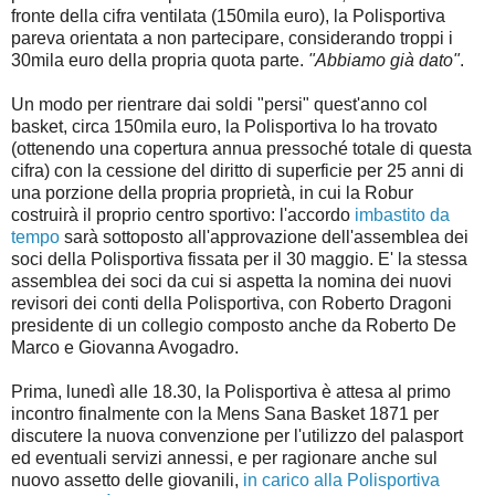
fronte della cifra ventilata (150mila euro), la Polisportiva
pareva orientata a non partecipare, considerando troppi i
30mila euro della propria quota parte.
"Abbiamo già dato"
.
Un modo per rientrare dai soldi "persi" quest'anno col
basket, circa 150mila euro, la Polisportiva lo ha trovato
(ottenendo una copertura annua pressoché totale di questa
cifra) con la cessione del diritto di superficie per 25 anni di
una porzione della propria proprietà, in cui la Robur
costruirà il proprio centro sportivo: l'accordo
imbastito da
tempo
sarà sottoposto all'approvazione dell'assemblea dei
soci della Polisportiva fissata per il 30 maggio. E' la stessa
assemblea dei soci da cui si aspetta la nomina dei nuovi
revisori dei conti della Polisportiva, con Roberto Dragoni
presidente di un collegio composto anche da Roberto De
Marco e Giovanna Avogadro.
Prima, lunedì alle 18.30, la Polisportiva è attesa al primo
incontro finalmente con la Mens Sana Basket 1871 per
discutere la nuova convenzione per l'utilizzo del palasport
ed eventuali servizi annessi, e per ragionare anche sul
nuovo assetto delle giovanili,
in carico alla Polisportiva