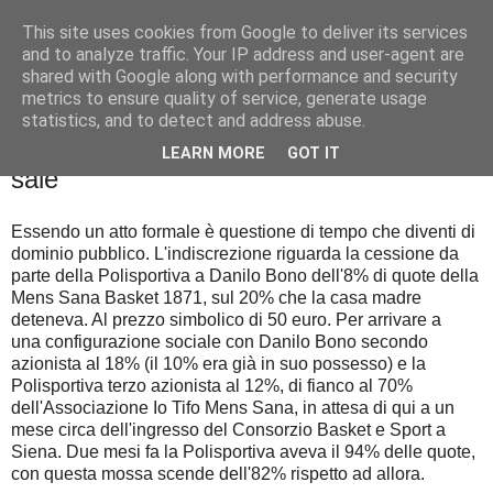
This site uses cookies from Google to deliver its services
Palla al cerchio
and to analyze traffic. Your IP address and user-agent are
shared with Google along with performance and security
metrics to ensure quality of service, generate usage
statistics, and to detect and address abuse.
venerdì 20 maggio 2016
La Polisportiva scende, Danilo Bono
LEARN MORE
GOT IT
sale
Essendo un atto formale è questione di tempo che diventi di
dominio pubblico. L'indiscrezione riguarda la cessione da
parte della Polisportiva a Danilo Bono dell'8% di quote della
Mens Sana Basket 1871, sul 20% che la casa madre
deteneva. Al prezzo simbolico di 50 euro. Per arrivare a
una configurazione sociale con Danilo Bono secondo
azionista al 18% (il 10% era già in suo possesso) e la
Polisportiva terzo azionista al 12%, di fianco al 70%
dell'Associazione Io Tifo Mens Sana, in attesa di qui a un
mese circa dell'ingresso del Consorzio Basket e Sport a
Siena. Due mesi fa la Polisportiva aveva il 94% delle quote,
con questa mossa scende dell'82% rispetto ad allora.