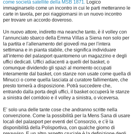
come società satellite della MSB 1871.
Logico
immaginarselo come un incontro in cui le parti metteranno le
carte in tavola, per poi riaggiornarsi in un nuovo incontro
per trovare un accordo doveroso.
Un nuovo attore, indiretto ma neanche tanto, è il volley con
l'annunciato sbarco della Emma Villas a Siena non solo per
la partita e l'allenamento del giovedì ma per l'intera
settimana e in pianta stabile, che significa individuare
all'interno del palasport quantomeno un magazzino e degli
uffici dedicati. Uffici adiacenti a quelli del basket, o
comunque dividendo gli spazi al momento occupati
interamente dal basket, con stanze non usate come quella di
Minucci o come quella lasciata al curatore fallimentare, che
presto tornerà a disposizione. Potrà succedere che,
entrando dalla porta degli uffici, il basket occuperà le stanze
a sinistra del corridoio e il volley a sinistra, o viceversa.
E' solo una delle tante cose che andranno scritte nella
convenzione. Come la possibilità per la Mens Sana di usare
locali del palasport per eventi del Consorzio, e c'è la
disponibilità della Polisportiva, con qualche giorno di
preavviso. E un altro aspetto cruciale è la definizione degli