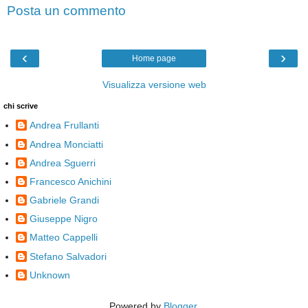
Posta un commento
‹
›
Home page
Visualizza versione web
chi scrive
Andrea Frullanti
Andrea Monciatti
Andrea Sguerri
Francesco Anichini
Gabriele Grandi
Giuseppe Nigro
Matteo Cappelli
Stefano Salvadori
Unknown
Powered by
Blogger
.