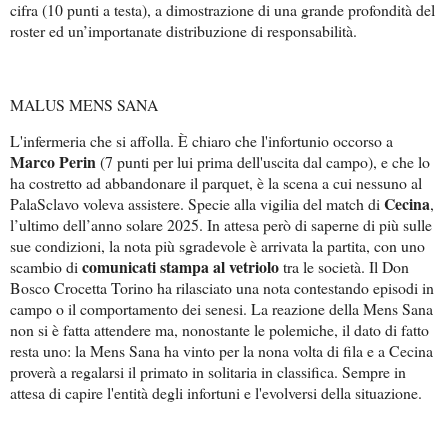
cifra (10 punti a testa), a dimostrazione di una grande profondità del
roster ed un’importanate distribuzione di responsabilità.
MALUS MENS SANA
L'infermeria che si affolla. È chiaro che l'infortunio occorso a
Marco Perin
(7 punti per lui prima dell'uscita dal campo), e che lo
ha costretto ad abbandonare il parquet, è la scena a cui nessuno al
Cecina
PalaSclavo voleva assistere. Specie alla vigilia del match di
,
l’ultimo dell’anno solare 2025. In attesa però di saperne di più sulle
sue condizioni, la nota più sgradevole è arrivata la partita, con uno
comunicati stampa al vetriolo
scambio di
tra le società. Il Don
Bosco Crocetta Torino ha rilasciato una nota contestando episodi in
campo o il comportamento dei senesi. La reazione della Mens Sana
non si è fatta attendere ma, nonostante le polemiche, il dato di fatto
resta uno: la Mens Sana ha vinto per la nona volta di fila e a Cecina
proverà a regalarsi il primato in solitaria in classifica. Sempre in
attesa di capire l'entità degli infortuni e l'evolversi della situazione.