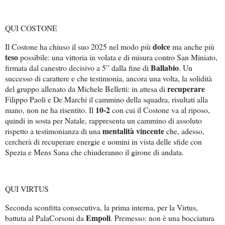
QUI COSTONE
dolce
Il Costone ha chiuso il suo 2025 nel modo più
ma anche più
teso
possibile: una vittoria in volata e di misura contro San Miniato,
Ballabio
firmata dal canestro decisivo a 5” dalla fine di
. Un
successo di carattere e che testimonia, ancora una volta, la solidità
recuperare
del gruppo allenato da Michele Belletti: in attesa di
Filippo Paoli e De Marchi il cammino della squadra, risultati alla
10-2
mano, non ne ha risentito. Il
con cui il Costone va al riposo,
quindi in sosta per Natale, rappresenta un cammino di assoluto
mentalità vincente
rispetto a testimonianza di una
che, adesso,
cercherà di recuperare energie e uomini in vista delle sfide con
Spezia e Mens Sana che chiuderanno il girone di andata.
QUI VIRTUS
Seconda sconfitta consecutiva, la prima interna, per la Virtus,
Empoli
battuta al PalaCorsoni da
. Premesso: non è una bocciatura