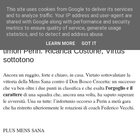
This site uses cookies from Google to deliver its services
Palla al cerchio
and to analyze traffic. Your IP address and user-agent are
shared with Google along with performance and security
metrics to ensure quality of service, generate usage
statistics, and to detect and address abuse.
martedì 16 dicembre 2025
Resilienza Mens Sana: lampo Pucci e
LEARN MORE
GOT IT
timori Perin. Ricarica Costone, Virtus
sottotono
Ancora un ruggito, forte e chiaro, in casa. Vietato sottovalutare la
vittoria della Mens Sana contro il Don Bosco Crocetta: un successo
l'orgoglio e il
che va ben oltre i due punti in classifica e che esalta
carattere
di una squadra che, ancora una volta, ha saputo superare
le avversità. Una su tutte: l’infortunio occorso a Perin a metà gara
che ha ristretto ulteriormente le rotazioni di coach Federico Vecchi.
PLUS MENS SANA