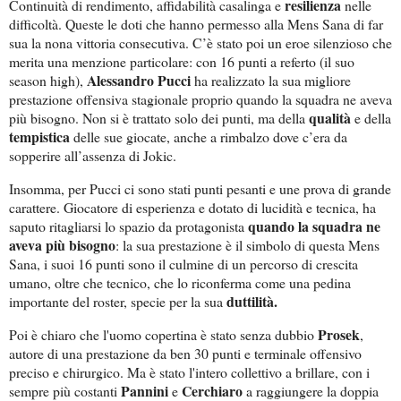
resilienza
Continuità di rendimento, affidabilità casalinga e
nelle
difficoltà. Queste le doti che hanno permesso alla Mens Sana di far
sua la nona vittoria consecutiva. C’è stato poi un eroe silenzioso che
merita una menzione particolare: con 16 punti a referto (il suo
Alessandro Pucci
season high),
ha realizzato la sua migliore
prestazione offensiva stagionale proprio quando la squadra ne aveva
qualità
più bisogno. Non si è trattato solo dei punti, ma della
e della
tempistica
delle sue giocate, anche a rimbalzo dove c’era da
sopperire all’assenza di Jokic.
Insomma, per Pucci ci sono stati punti pesanti e une prova di grande
carattere. Giocatore di esperienza e dotato di lucidità e tecnica, ha
quando la squadra ne
saputo ritagliarsi lo spazio da protagonista
aveva più bisogno
: la sua prestazione è il simbolo di questa Mens
Sana, i suoi 16 punti sono il culmine di un percorso di crescita
umano, oltre che tecnico, che lo riconferma come una pedina
duttilità.
importante del roster, specie per la sua
Prosek
Poi è chiaro che l'uomo copertina è stato senza dubbio
,
autore di una prestazione da ben 30 punti e terminale offensivo
preciso e chirurgico. Ma è stato l'intero collettivo a brillare, con i
Pannini
Cerchiaro
sempre più costanti
e
a raggiungere la doppia