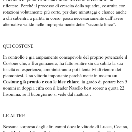
riflettere. Perché il processo di crescita della squadra, costruita con
rotazioni volutamente più corte, per dare minutaggi e chance anche
a chi subentra a partita in corso, passa necessariamente dall’avere
alternative valide nelle impropriamente dette “seconde linee”.
QUI COSTONE
In controllo e già ampiamente consapevole del proprio potenziale il
Costone che, a Borgomanero, ha fatto sentire sin da subito la sua
fisicità ed esperienza, amministrando poi i tentativi di rientro dei
un
piemontesi. Una vittoria importante perché mette in mostra
Costone già pronto e con le idee chiare
, in grado di portare ben 5
uomini in doppia cifra con il leader Nasello best scorer a quota 22.
Insomma, se il buongiorno si vede dal mattino…
LE ALTRE
Nessuna sorpresa dagli altri campi dove le vittorie di Lucca, Cecina,