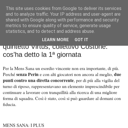
This site uses cookies from Google to deliver its services
Palla al cerchio
and to analyze traffic. Your IP address and user-agent are
shared with Google along with performance and security
metrics to ensure quality of service, generate usage
statistics, and to detect and address abuse.
lunedì 29 settembre 2025
Energia e rotazioni Mens Sana,
LEARN MORE
GOT IT
quintetto Virtus, collettivo Costone:
cos’ha detto la 1ª giornata
Per la Mens Sana un esordio vincente non era importante, di più.
senza Perin
due
Perché
e con alti giocatori non ancora al meglio,
punti contro una diretta concorrente
, per di più alla vigilia del
turno di riposo, rappresentavano un elemento imprescindibile per
continuare a lavorare con tranquillità alla ricerca di una migliore
forma di squadra. Così è stato, così si può guardare al domani con
fiducia.
MENS SANA: I PLUS