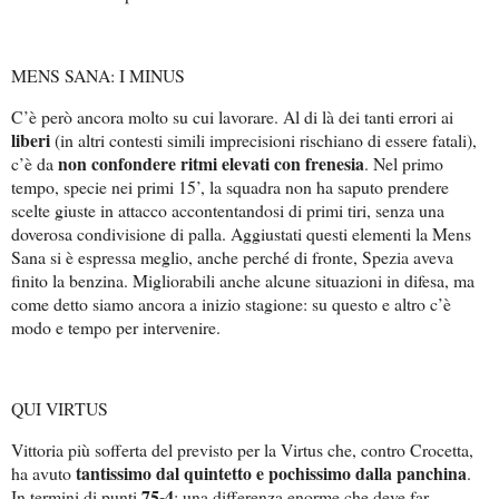
MENS SANA: I MINUS
C’è però ancora molto su cui lavorare. Al di là dei tanti errori ai
liberi
(in altri contesti simili imprecisioni rischiano di essere fatali),
non confondere ritmi elevati con frenesia
c’è da
. Nel primo
tempo, specie nei primi 15’, la squadra non ha saputo prendere
scelte giuste in attacco accontentandosi di primi tiri, senza una
doverosa condivisione di palla. Aggiustati questi elementi la Mens
Sana si è espressa meglio, anche perché di fronte, Spezia aveva
finito la benzina. Migliorabili anche alcune situazioni in difesa, ma
come detto siamo ancora a inizio stagione: su questo e altro c’è
modo e tempo per intervenire.
QUI VIRTUS
Vittoria più sofferta del previsto per la Virtus che, contro Crocetta,
tantissimo dal quintetto e pochissimo dalla panchina
ha avuto
.
75-4
In termini di punti
: una differenza enorme che deve far