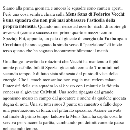
Siamo alla prima giornata e ancora le squadre sono cantieri aperti.
Mens Sana di Federico Vecchi:
Però una cosa sembra chiara sulla
è una squadra che non può mai abbassare l’asticella della
propria intensità
. Quando non riesce ad esserlo, rischi di subire gli
avversari (come è successo nel primo quarto e mezzo contro
Yarbanga
Spezia). Poi, appunto, un paio di giocate di energia (da
a
Cerchiaro
) hanno segnato la strada verso il “parzialone” di inizio
terzo quarto che ha segnato incontrovertibilmente il match.
Un allungo favorito da rotazioni che Vecchi ha mantenuto il più
7 uomini
ampie possibile. Infatti Spezia, giocando con solo
, nel
secondo tempo, è di fatto stata sfiancata dal punto di vista delle
energie. Che il coach mensanino non voglia mai vedere calare
l’intensità della sua squadra lo si è visto con i minuti e la fiducia
Calviani
concessa al giovane
. Una scelta ripagata dal grande
agonismo messo in campo dal giocatore e anche da qualche giocata
degna di nota. Una su tutti i suoi 3 punti: un canestro e fallo dopo
una penetrazione, di forza, nel pitturato spezzino. Azione arrivata
sul finale di primo tempo, laddove la Mens Sana ha capito cosa le
serviva per vincere la partita, cambiando poi definitivamente passo
nel secondo tempo.